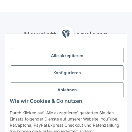
Newsletter Abonnieren
Bitte senden Sie mir entsprechend Ihrer
Datenschutzerklärung
regelmäßig und jederzeit widerruflich
Alle akzeptieren
Informationen zu Ihrem Produktsortiment per E-Mail zu.
Konfigurieren
Abonnieren
Newsletter Abonnieren
Ablehnen
Informationen
Wie wir Cookies & Co nutzen
Gesetzliche Informationen
Durch Klicken auf „Alle akzeptieren“ gestatten Sie den
Einsatz folgender Dienste auf unserer Website: YouTube,
ReCaptcha, PayPal Express Checkout und Ratenzahlung.
Sie können die Einstellung jederzeit ändern