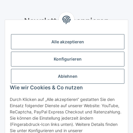
Newsletter Abonnieren
Bitte senden Sie mir entsprechend Ihrer
Datenschutzerklärung
regelmäßig und jederzeit widerruflich
Alle akzeptieren
Informationen zu Ihrem Produktsortiment per E-Mail zu.
Konfigurieren
Abonnieren
Newsletter Abonnieren
Ablehnen
Informationen
Wie wir Cookies & Co nutzen
Gesetzliche Informationen
Durch Klicken auf „Alle akzeptieren“ gestatten Sie den
Einsatz folgender Dienste auf unserer Website: YouTube,
ReCaptcha, PayPal Express Checkout und Ratenzahlung.
Sie können die Einstellung jederzeit ändern
Vertrag widerrufen
(Fingerabdruck-Icon links unten). Weitere Details finden
Sie unter
Konfigurieren
und in unserer